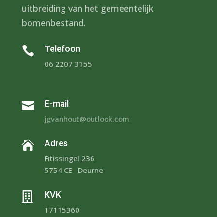
uitbreiding van het gemeentelijk
bomenbestand.
Telefoon

06 2207 3155
E-mail

jgvanhout@outlook.com
Adres

Fitissingel 236
5754 CE Deurne
KVK

17115360