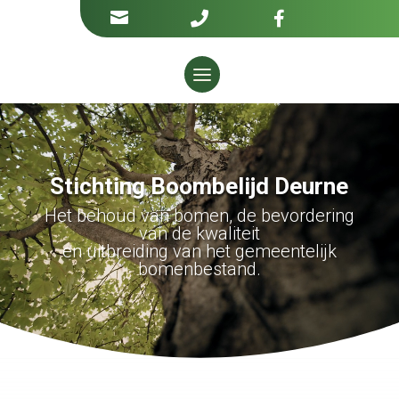



Videospeler
Stichting Boombelijd Deurne
Het behoud van bomen, de bevordering
van de kwaliteit
en uitbreiding van het gemeentelijk
bomenbestand.