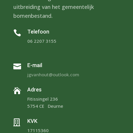
uitbreiding van het gemeentelijk
bomenbestand.
Telefoon

06 2207 3155
E-mail

jgvanhout@outlook.com
Adres

Fitissingel 236
5754 CE Deurne
KVK

17115360